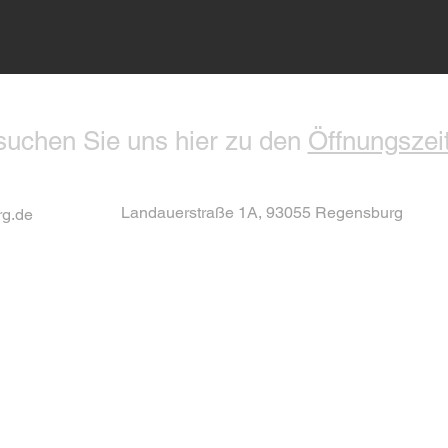
uchen Sie uns hier zu den
Öffnungszei
Landauerstraße 1A, 93055 Regensburg
rg.de