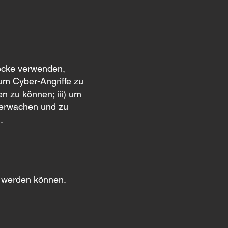
wecke verwenden,
um Cyber-Angriffe zu
n zu können; iii) um
berwachen und zu
.
t werden können.