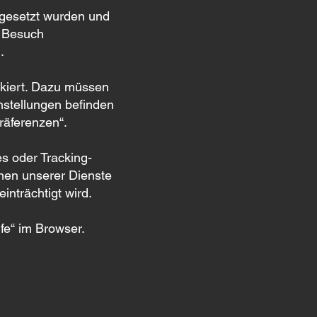
 gesetzt wurden und
n Besuch
g
.
ckiert. Dazu müssen
nstellungen befinden
räferenzen“.
s oder Tracking-
nen unserer Dienste
inträchtigt wird.
lfe“ im Browser.